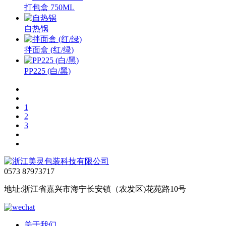
打包盒 750ML
自热锅
拌面盒 (红/绿)
PP225 (白/黑)
1
2
3
0573 87973717
地址:浙江省嘉兴市海宁长安镇（农发区)花苑路10号
关于我们