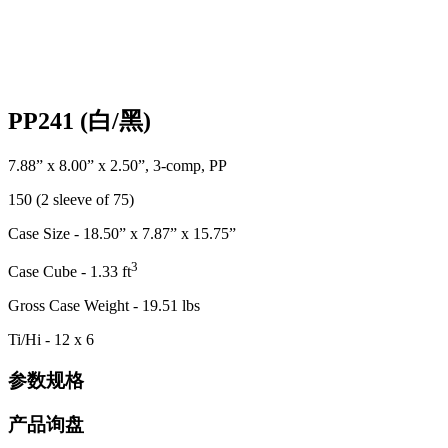
PP241 (白/黑)
7.88” x 8.00” x 2.50”, 3-comp, PP
150 (2 sleeve of 75)
Case Size - 18.50” x 7.87” x 15.75”
3
Case Cube - 1.33 ft
Gross Case Weight - 19.51 lbs
Ti/Hi - 12 x 6
参数规格
产品询盘